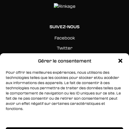
SUIVEZ-NOUS
Facebook
Twitter
Instagram
Gérer le consentement
Pour offrir les meilleures expériences, nous utilisons des
RESTEZ INFORMÉS
technologies telles que les cookies pour stocker et/ou accéder
aux informations des appareils. Le fait de consentir à ces
Inscrivez-vous à notre newsletter pour être les
technologies nous permettra de traiter des données telles que
premiers à être informés des nouveaux
le comportement de navigation ou les ID uniques sur ce site. Le
fait de ne pas consentir ou de retirer son consentement peut
arrivages, des ventes, du contenu exclusif, des
avoir un effet négatif sur certaines caractéristiques et
événements et plus encore !
fonctions.
Gérer les services