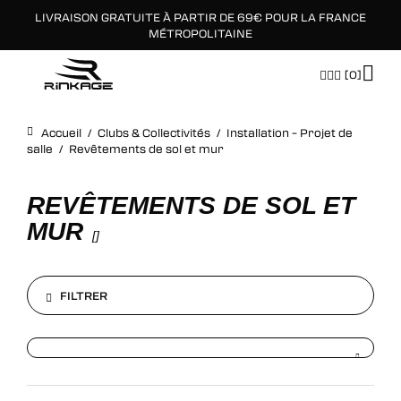
LIVRAISON GRATUITE À PARTIR DE 69€ POUR LA FRANCE
×
MÉTROPOLITAINE
[0]
Accueil
/
Clubs & Collectivités
/
Installation – Projet de
salle
/
Revêtements de sol et mur
REVÊTEMENTS DE SOL ET
MUR
[
]
FILTRER
FILTRER