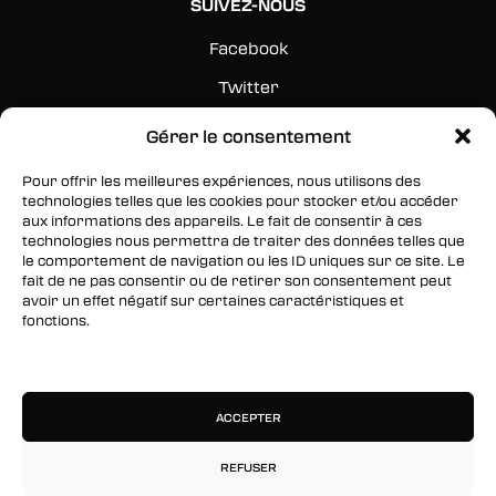
SUIVEZ-NOUS
Facebook
Twitter
Instagram
Gérer le consentement
Pour offrir les meilleures expériences, nous utilisons des
RESTEZ INFORMÉS
technologies telles que les cookies pour stocker et/ou accéder
aux informations des appareils. Le fait de consentir à ces
Inscrivez-vous à notre newsletter pour être les
technologies nous permettra de traiter des données telles que
premiers à être informés des nouveaux
le comportement de navigation ou les ID uniques sur ce site. Le
fait de ne pas consentir ou de retirer son consentement peut
arrivages, des ventes, du contenu exclusif, des
avoir un effet négatif sur certaines caractéristiques et
événements et plus encore !
fonctions.
Gérer les services
ACCEPTER
REFUSER