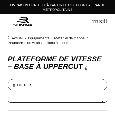
LIVRAISON GRATUITE À PARTIR DE 69€ POUR LA FRANCE
×
MÉTROPOLITAINE
[0]
Accueil
/
Equipements
/
Matériel de frappe
/
Plateforme de vitesse – Base à uppercut
PLATEFORME DE VITESSE
– BASE À UPPERCUT
[
]
FILTRER
FILTRER