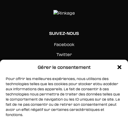
SUIVEZ-NOUS
Facebook
Twitter
Instagram
Gérer le consentement
Pour offrir les meilleures expériences, nous utilisons des
RESTEZ INFORMÉS
technologies telles que les cookies pour stocker et/ou accéder
aux informations des appareils. Le fait de consentir à ces
Inscrivez-vous à notre newsletter pour être les
technologies nous permettra de traiter des données telles que
premiers à être informés des nouveaux
le comportement de navigation ou les ID uniques sur ce site. Le
fait de ne pas consentir ou de retirer son consentement peut
arrivages, des ventes, du contenu exclusif, des
avoir un effet négatif sur certaines caractéristiques et
événements et plus encore !
fonctions.
Gérer les services