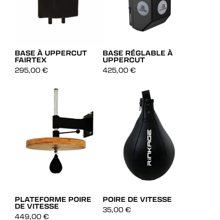
BASE À UPPERCUT
BASE RÉGLABLE À
FAIRTEX
UPPERCUT
295,00
€
425,00
€
AJOUT RAPIDE
AJOUT RAPIDE
AJOUT RAPIDE
AJOUT RAPIDE
PLATEFORME POIRE
POIRE DE VITESSE
DE VITESSE
35,00
€
449,00
€
AJOUT RAPIDE
AJOUT RAPIDE