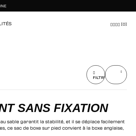
INE
LITÉS
[0]
ÉQUIPEMENTS
HOMMES
FEMMES
TOUT EXPLORER
TOUT EXPLORER
TOUT EXPLORER
FILTRER
FILTRER
x
NT SANS FIXATION
 sable garantit la stabilité, et il se déplace facilement
s, ce sac de boxe sur pied convient à la boxe anglaise,