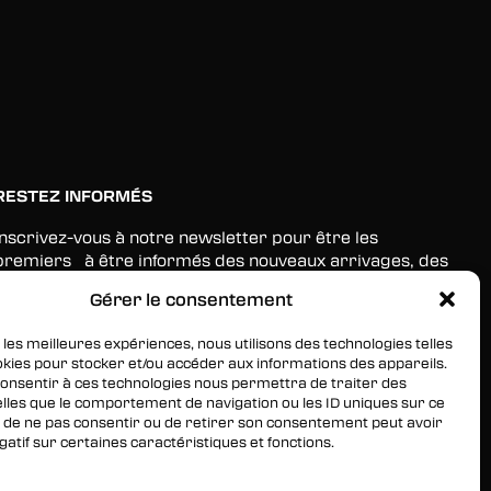
RESTEZ INFORMÉS
Inscrivez-vous à notre newsletter pour être les
premiers à être informés des nouveaux arrivages, des
ventes, du contenu exclusif, des événements et plus
Gérer le consentement
encore !
 les meilleures expériences, nous utilisons des technologies telles
okies pour stocker et/ou accéder aux informations des appareils.
 consentir à ces technologies nous permettra de traiter des
lles que le comportement de navigation ou les ID uniques sur ce
ait de ne pas consentir ou de retirer son consentement peut avoir
gatif sur certaines caractéristiques et fonctions.
services