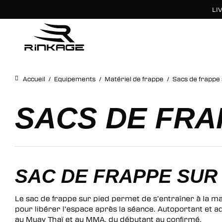
LI
×
Accueil
/
Equipements
/
Matériel de frappe
/
Sacs de frappe 
DISCIPLINES
DISCIPLINES
PROTECTIONS
SPORTSWEAR
SPORTSWEAR
MATÉRIEL DE FRAPPE
SACS DE FRA
Boxe Anglaise
Boxe Anglaise
Gants de boxe
Vestes
Vestes
Sacs de frappe
Muay Thaï & K1
Muay Thaï & K1
Gants MMA
Sweats
Sweats
Sacs de frappe sur pied
Full Contact
Full Contact
Casques
T-shirts
T-shirts
Boucliers
MMA – Grappling No Gi
Karaté
Chaussures
Rashguards
Brassières
Mannequin
Karaté
JJB
Protège dents
Casquettes – Bonnets
Casquettes – Bonnets
Paos
SAC DE FRAPPE SUR 
JJB
Coquilles
Shorts
Shorts
Pattes d’ours
Le sac de frappe sur pied permet de s’entraîner à la mais
Protège poitrine
Survêtements
Survêtements
Plastron & Ceinture coach 
pour libérer l’espace après la séance. Autoportant et a
Protège cuisses
Protège tibia-pied
Pantalons
Spats
au Muay Thaï et au MMA, du débutant au confirmé.