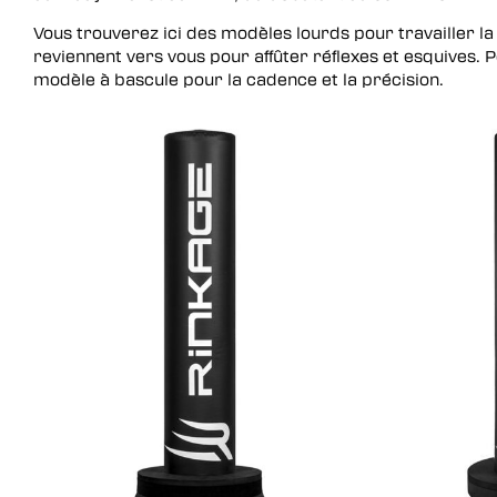
Plateforme de vitesse – Ba
Bandes – mitaines –
Spats
Kimonos
à uppercut
Vous trouverez ici des modèles lourds pour travailler 
chevillières – genouillères –
Kimonos
reviennent vers vous pour affûter réflexes et esquives. 
coudières
modèle à bascule pour la cadence et la précision.