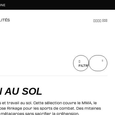
INE
LITÉS
[0]
ÉQUIPEMENTS
HOMMES
FEMMES
TOUT EXPLORER
TOUT EXPLORER
TOUT EXPLORER
FILTRER
FILTRER
x
N AU SOL
t travail au sol. Cette sélection couvre le MMA, le
pose
Rinkage
pour les sports de combat. Des mitaines
métacarpes sans sacrifier la préhension.