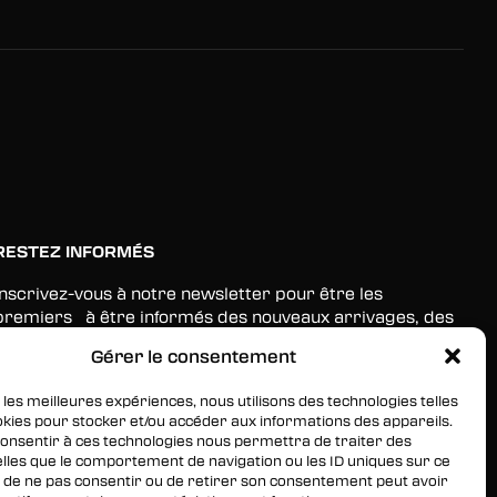
RESTEZ INFORMÉS
Inscrivez-vous à notre newsletter pour être les
premiers à être informés des nouveaux arrivages, des
ventes, du contenu exclusif, des événements et plus
Gérer le consentement
encore !
 les meilleures expériences, nous utilisons des technologies telles
okies pour stocker et/ou accéder aux informations des appareils.
 consentir à ces technologies nous permettra de traiter des
lles que le comportement de navigation ou les ID uniques sur ce
ait de ne pas consentir ou de retirer son consentement peut avoir