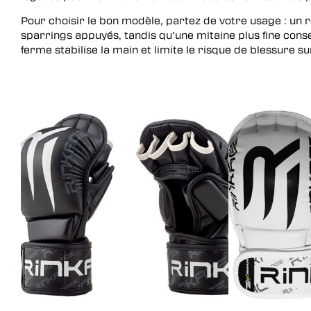
Plateforme de vitesse – Ba
Bandes – mitaines –
Spats
Kimonos
à uppercut
Pour choisir le bon modèle, partez de votre usage : u
chevillières – genouillères –
Kimonos
sparrings appuyés, tandis qu’une mitaine plus fine conser
coudières
ferme stabilise la main et limite le risque de blessure s