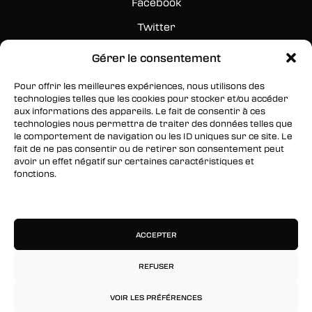
Facebook
Twitter
Instagram
Gérer le consentement
Pour offrir les meilleures expériences, nous utilisons des
RESTEZ INFORMÉS
technologies telles que les cookies pour stocker et/ou accéder
aux informations des appareils. Le fait de consentir à ces
Inscrivez-vous à notre newsletter pour être les
technologies nous permettra de traiter des données telles que
premiers à être informés des nouveaux
le comportement de navigation ou les ID uniques sur ce site. Le
fait de ne pas consentir ou de retirer son consentement peut
arrivages, des ventes, du contenu exclusif, des
avoir un effet négatif sur certaines caractéristiques et
événements et plus encore !
fonctions.
Gérer les services
ACCEPTER
REFUSER
VOIR LES PRÉFÉRENCES
© 2026 Rinkage