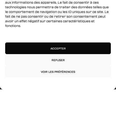
aux informations des appareils. Le fait de consentir à ces
technologies nous permettra de traiter des données telles que
Twitter
le comportement de navigation ou les ID uniques sur ce site. Le
fait de ne pas consentir ou de retirer son consentement peut
Instagram
avoir un effet négatif sur certaines caractéristiques et
fonctions.
RESTEZ INFORMÉS
Gérer les services
Inscrivez-vous à notre newsletter pour être les
ACCEPTER
premiers à être informés des nouveaux
arrivages, des ventes, du contenu exclusif, des
événements et plus encore !
REFUSER
VOIR LES PRÉFÉRENCES
Politique de confidentialité
Mentions légales
© 2026 Rinkage