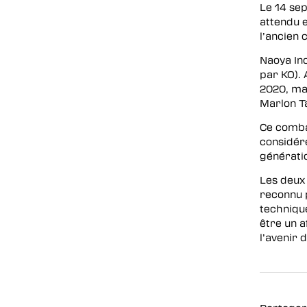
Le 14 se
attendu 
l’ancien
Naoya Ino
par KO). 
2020, mai
Marlon T
Ce combat
considér
générati
Les deux 
reconnu 
techniqu
être un 
l’avenir