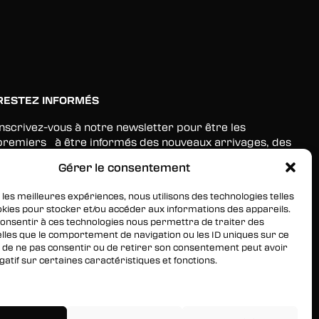
RESTEZ INFORMÉS
Inscrivez-vous à notre newsletter pour être les
premiers à être informés des nouveaux arrivages, des
ventes, du contenu exclusif, des événements et plus
Gérer le consentement
encore !
 les meilleures expériences, nous utilisons des technologies telles
okies pour stocker et/ou accéder aux informations des appareils.
 consentir à ces technologies nous permettra de traiter des
lles que le comportement de navigation ou les ID uniques sur ce
ait de ne pas consentir ou de retirer son consentement peut avoir
gatif sur certaines caractéristiques et fonctions.
services