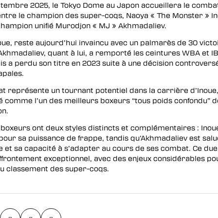
ptembre 2025, le Tokyo Dome au Japon accueillera le combat
entre le champion des super-coqs, Naoya « The Monster » In
 champion unifié Murodjon « MJ » Akhmadaliev.
ue, reste aujourd’hui invaincu avec un palmarès de 30 victo
Akhmadaliev, quant à lui, a remporté les ceintures WBA et I
s a perdu son titre en 2023 suite à une décision controvers
apales.
 représente un tournant potentiel dans la carrière d’Inoue
é comme l’un des meilleurs boxeurs “tous poids confondu” d
on.
boxeurs ont deux styles distincts et complémentaires : Inou
pour sa puissance de frappe, tandis qu’Akhmadaliev est salu
e et sa capacité à s’adapter au cours de ses combat. Ce du
affrontement exceptionnel, avec des enjeux considérables po
 du classement des super-coqs.