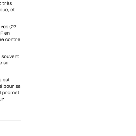
 très
oue, et
ires (27
BF en
ée contre
, souvent
e sa
e est
é pour sa
el promet
ur