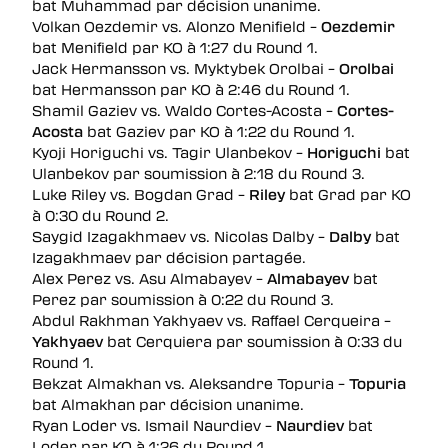
bat Muhammad par décision unanime.
Volkan Oezdemir vs. Alonzo Menifield –
Oezdemir
bat Menifield par KO à 1:27 du Round 1.
Jack Hermansson vs. Myktybek Orolbai –
Orolbai
bat Hermansson par KO à 2:46 du Round 1.
Shamil Gaziev vs. Waldo Cortes-Acosta –
Cortes-
Acosta
bat Gaziev par KO à 1:22 du Round 1.
Kyoji Horiguchi vs. Tagir Ulanbekov –
Horiguchi
bat
Ulanbekov par soumission à 2:18 du Round 3.
Luke Riley vs. Bogdan Grad –
Riley
bat Grad par KO
à 0:30 du Round 2.
Saygid Izagakhmaev vs. Nicolas Dalby –
Dalby
bat
Izagakhmaev par décision partagée.
Alex Perez vs. Asu Almabayev –
Almabayev
bat
Perez par soumission à 0:22 du Round 3.
Abdul Rakhman Yakhyaev vs. Raffael Cerqueira –
Yakhyaev
bat Cerquiera par soumission à 0:33 du
Round 1.
Bekzat Almakhan vs. Aleksandre Topuria –
Topuria
bat Almakhan par décision unanime.
Ryan Loder vs. Ismail Naurdiev –
Naurdiev
bat
Loder par KO à 1:26 du Round 1.