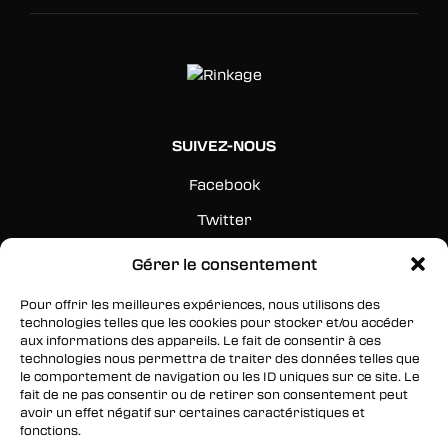
SUIVEZ-NOUS
Facebook
Twitter
Instagram
Gérer le consentement
Pour offrir les meilleures expériences, nous utilisons des
RESTEZ INFORMÉS
technologies telles que les cookies pour stocker et/ou accéder
aux informations des appareils. Le fait de consentir à ces
Inscrivez-vous à notre newsletter pour être les
technologies nous permettra de traiter des données telles que
premiers à être informés des nouveaux
le comportement de navigation ou les ID uniques sur ce site. Le
fait de ne pas consentir ou de retirer son consentement peut
arrivages, des ventes, du contenu exclusif, des
avoir un effet négatif sur certaines caractéristiques et
événements et plus encore !
fonctions.