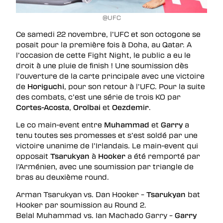
@UFC
Ce samedi 22 novembre, l’UFC et son octogone se
posait pour la première fois à Doha, au Qatar. A
l’occasion de cette Fight Night, le public a eu le
droit à une pluie de finish ! Une soumission dès
l’ouverture de la carte principale avec une victoire
de
Horiguchi
, pour son retour à l’UFC. Pour la suite
des combats, c’est une série de trois KO par
Cortes-Acosta
,
Orolbai
et
Oezdemir
.
Le co main-event entre
Muhammad
et
Garry
a
tenu toutes ses promesses et s’est soldé par une
victoire unanime de l’Irlandais. Le main-event qui
opposait
Tsarukyan
à
Hooker
a été remporté par
l’Arménien, avec une soumission par triangle de
bras au deuxième round.
Arman Tsarukyan vs. Dan Hooker –
Tsarukyan
bat
Hooker par soumission au Round 2.
Belal Muhammad vs. Ian Machado Garry –
Garry