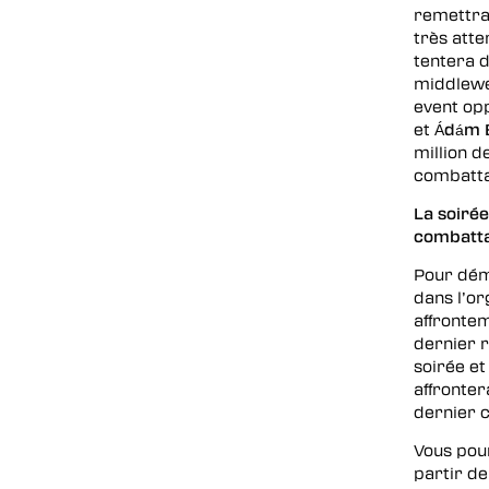
remettra 
très att
tentera d
middlewe
event op
et
Ádám 
million 
combatta
La soiré
combatta
Pour dém
dans l’or
affronte
dernier r
soirée et 
affronte
dernier 
Vous pou
partir d