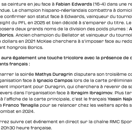
sa ceinture en jeu face à
Fabian Edwards
(16-4) dans une 
endue. Le champion hispano-néerlandais combattra à domici
e confirmer son statut face à Edwards, vainqueur du tourno
ight du PFL en 2025 et bien décidé à s’emparer du titre. L
posera deux grands noms de la division des poids plumes :
A
Borics
. Ancien champion du Bellator et vainqueur du tournoi
de dollars en 2021 McKee cherchera à s’imposer face au red
nt hongrois Borics.
e aura également une touche tricolore avec la présence de 
nts français :
arrer la soirée
Mathys Duragrin
disputera son troisième 
ganisation face à
Ignacio Campos
lors de la carte préliminai
ment important pour Duragrin, qui cherchera à revenir de s
evers dans l’organisation face à
Ibragim Ibragimov
. Plus ta
à l’affiche de la carte principale, c’est le français
Yassin Naji
ra
Franco Tenaglia
pour se relancer chez les welters après 
combat en 2024.
rrez suivre cet événement en direct sur la chaîne RMC Sport
e 20h30 heure française.