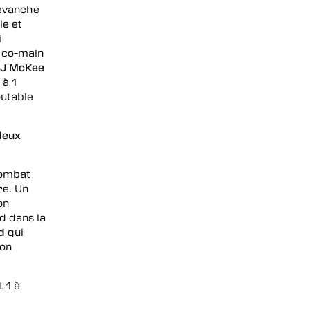
revanche
le et
i
e co-main
J McKee
 à 1
outable
deux
combat
re. Un
on
rd dans la
d
qui
son
 1 à