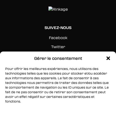
SUIVEZ-NOUS
Facebook
Twitter
Instagram
Gérer le consentement
Pour offrir les meilleures expériences, nous utilisons des
RESTEZ INFORMÉS
technologies telles que les cookies pour stocker et/ou accéder
aux informations des appareils. Le fait de consentir à ces
Inscrivez-vous à notre newsletter pour être les
technologies nous permettra de traiter des données telles que
premiers à être informés des nouveaux
le comportement de navigation ou les ID uniques sur ce site. Le
fait de ne pas consentir ou de retirer son consentement peut
arrivages, des ventes, du contenu exclusif, des
avoir un effet négatif sur certaines caractéristiques et
événements et plus encore !
fonctions.
Gérer les services