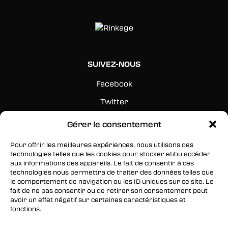
SUIVEZ-NOUS
Facebook
Twitter
Instagram
Gérer le consentement
Pour offrir les meilleures expériences, nous utilisons des
RESTEZ INFORMÉS
technologies telles que les cookies pour stocker et/ou accéder
aux informations des appareils. Le fait de consentir à ces
Inscrivez-vous à notre newsletter pour être les
technologies nous permettra de traiter des données telles que
premiers à être informés des nouveaux
le comportement de navigation ou les ID uniques sur ce site. Le
fait de ne pas consentir ou de retirer son consentement peut
arrivages, des ventes, du contenu exclusif, des
avoir un effet négatif sur certaines caractéristiques et
événements et plus encore !
fonctions.
Gérer les services