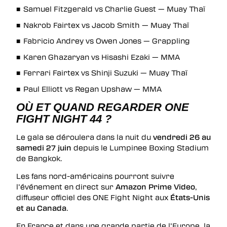
Samuel Fitzgerald vs Charlie Guest — Muay Thaï
Nakrob Fairtex vs Jacob Smith — Muay Thaï
Fabricio Andrey vs Owen Jones — Grappling
Karen Ghazaryan vs Hisashi Ezaki — MMA
Ferrari Fairtex vs Shinji Suzuki — Muay Thaï
Paul Elliott vs Regan Upshaw — MMA
OÙ ET QUAND REGARDER ONE
FIGHT NIGHT 44 ?
Le gala se déroulera dans la nuit du
vendredi 26 au
samedi 27 juin
depuis le Lumpinee Boxing Stadium
de Bangkok.
Les fans nord-américains pourront suivre
l’événement en direct sur
Amazon Prime Video
,
diffuseur officiel des ONE Fight Night aux
États-Unis
et au Canada
.
En France et dans une grande partie de l’Europe, la