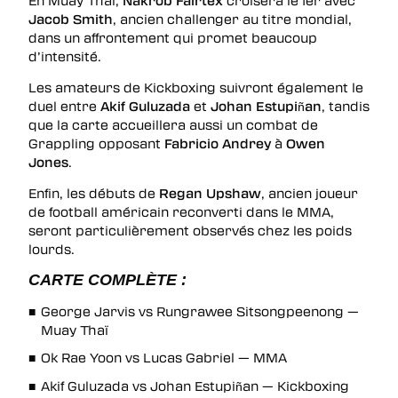
En Muay Thaï,
Nakrob Fairtex
croisera le fer avec
Jacob Smith
, ancien challenger au titre mondial,
dans un affrontement qui promet beaucoup
d’intensité.
Les amateurs de Kickboxing suivront également le
duel entre
Akif Guluzada
et
Johan Estupiñan
, tandis
que la carte accueillera aussi un combat de
Grappling opposant
Fabricio Andrey
à
Owen
Jones
.
Enfin, les débuts de
Regan Upshaw
, ancien joueur
de football américain reconverti dans le MMA,
seront particulièrement observés chez les poids
lourds.
CARTE COMPLÈTE :
George Jarvis vs Rungrawee Sitsongpeenong —
Muay Thaï
Ok Rae Yoon vs Lucas Gabriel — MMA
Akif Guluzada vs Johan Estupiñan — Kickboxing