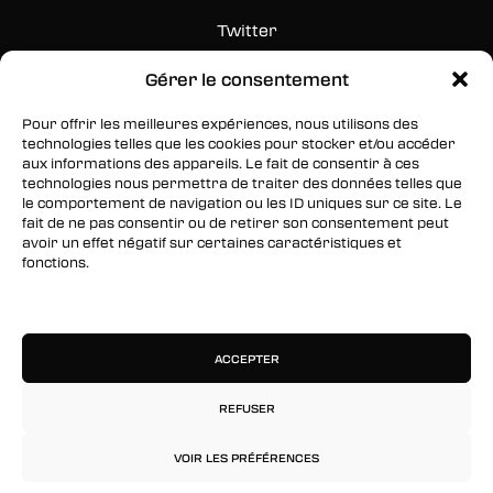
Twitter
Instagram
Gérer le consentement
Pour offrir les meilleures expériences, nous utilisons des
RESTEZ INFORMÉS
technologies telles que les cookies pour stocker et/ou accéder
aux informations des appareils. Le fait de consentir à ces
Inscrivez-vous à notre newsletter pour être les
technologies nous permettra de traiter des données telles que
premiers à être informés des nouveaux
le comportement de navigation ou les ID uniques sur ce site. Le
fait de ne pas consentir ou de retirer son consentement peut
arrivages, des ventes, du contenu exclusif, des
avoir un effet négatif sur certaines caractéristiques et
événements et plus encore !
fonctions.
Gérer les services
ACCEPTER
REFUSER
VOIR LES PRÉFÉRENCES
© 2026 Rinkage