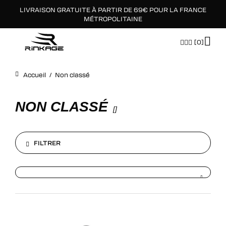
LIVRAISON GRATUITE À PARTIR DE 69€ POUR LA FRANCE
×
MÉTROPOLITAINE
[0]
Accueil
/
Non classé
NON CLASSÉ
[
]
FILTRER
FILTRER