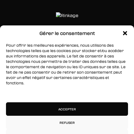
Gérer le consentement
SUIVEZ-NOUS
Pour offrir les meilleures expériences, nous utilisons des
Facebook
technologies telles que les cookies pour stocker et/ou accéder
aux informations des appareils. Le fait de consentir à ces
Twitter
technologies nous permettra de traiter des données telles que
le comportement de navigation ou les ID uniques sur ce site. Le
Instagram
fait de ne pas consentir ou de retirer son consentement peut
avoir un effet négatif sur certaines caractéristiques et
fonctions.
RESTEZ INFORMÉS
Gérer les services
Inscrivez-vous à notre newsletter pour être les
premiers à être informés des nouveaux
ACCEPTER
arrivages, des ventes, du contenu exclusif, des
événements et plus encore !
REFUSER