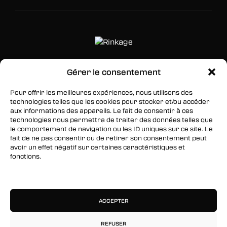
Gérer le consentement
SUIVEZ-NOUS
Pour offrir les meilleures expériences, nous utilisons des
Facebook
technologies telles que les cookies pour stocker et/ou accéder
aux informations des appareils. Le fait de consentir à ces
Twitter
technologies nous permettra de traiter des données telles que
le comportement de navigation ou les ID uniques sur ce site. Le
Instagram
fait de ne pas consentir ou de retirer son consentement peut
avoir un effet négatif sur certaines caractéristiques et
fonctions.
RESTEZ INFORMÉS
Gérer les services
Inscrivez-vous à notre newsletter pour être les
premiers à être informés des nouveaux
ACCEPTER
arrivages, des ventes, du contenu exclusif, des
événements et plus encore !
REFUSER