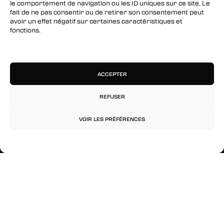
le comportement de navigation ou les ID uniques sur ce site. Le
fait de ne pas consentir ou de retirer son consentement peut
Instagram
avoir un effet négatif sur certaines caractéristiques et
fonctions.
RESTEZ INFORMÉS
Gérer les services
Inscrivez-vous à notre newsletter pour être les
premiers à être informés des nouveaux
ACCEPTER
arrivages, des ventes, du contenu exclusif, des
événements et plus encore !
REFUSER
VOIR LES PRÉFÉRENCES
Politique de confidentialité
Mentions légales
© 2026 Rinkage