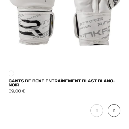
GANTS DE BOXE ENTRAÎNEMENT BLAST BLANC-
GAN
NOIR
DÉCOUVRIR
39,
39,00
€
DÉCOUVRIR