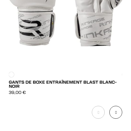
GANTS DE BOXE ENTRAÎNEMENT BLAST BLANC-
GAN
NOIR
DÉCOUVRIR
39,
39,00
€
DÉCOUVRIR