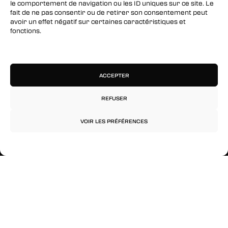
le comportement de navigation ou les ID uniques sur ce site. Le
fait de ne pas consentir ou de retirer son consentement peut
Instagram
avoir un effet négatif sur certaines caractéristiques et
fonctions.
RESTEZ INFORMÉS
Gérer les services
Inscrivez-vous à notre newsletter pour être les
premiers à être informés des nouveaux
ACCEPTER
arrivages, des ventes, du contenu exclusif, des
événements et plus encore !
REFUSER
VOIR LES PRÉFÉRENCES
Politique de confidentialité
Mentions légales
© 2026 Rinkage