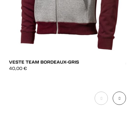
VESTE TEAM BORDEAUX-GRIS
40,00
€
T-S
DÉCOUVRIR
20,
DÉCOUVRIR