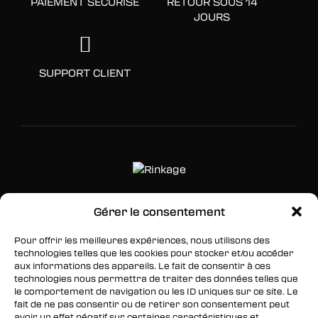
PAIEMENT SÉCURISÉ
RETOUR SOUS 14
JOURS
SUPPORT CLIENT
Gérer le consentement
SUIVEZ-NOUS
Pour offrir les meilleures expériences, nous utilisons des
Facebook
technologies telles que les cookies pour stocker et/ou accéder
aux informations des appareils. Le fait de consentir à ces
Twitter
technologies nous permettra de traiter des données telles que
le comportement de navigation ou les ID uniques sur ce site. Le
Instagram
fait de ne pas consentir ou de retirer son consentement peut
avoir un effet négatif sur certaines caractéristiques et