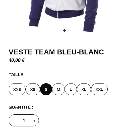
VESTE TEAM BLEU-BLANC
40,00
€
TAILLE
XXS
XS
S
M
L
XL
XXL
QUANTITÉ :
-
+