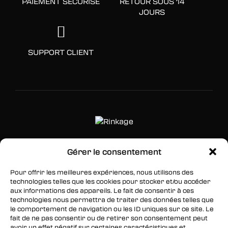
PAIEMENT SÉCURISÉ
RETOUR SOUS 14
JOURS
SUPPORT CLIENT
Gérer le consentement
SUIVEZ-NOUS
Pour offrir les meilleures expériences, nous utilisons des
Facebook
technologies telles que les cookies pour stocker et/ou accéder
aux informations des appareils. Le fait de consentir à ces
Twitter
technologies nous permettra de traiter des données telles que
le comportement de navigation ou les ID uniques sur ce site. Le
Instagram
fait de ne pas consentir ou de retirer son consentement peut
avoir un effet négatif sur certaines caractéristiques et