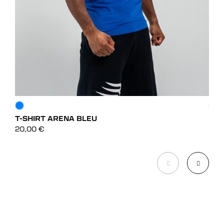
T-SHIRT ARENA BLEU
T-S
DÉCOUVRIR
20,00
€
20,
DÉCOUVRIR