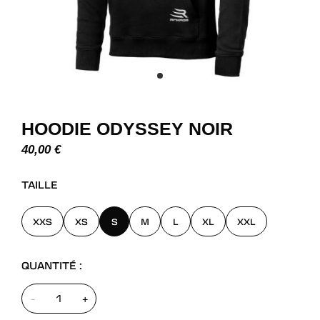
HOODIE ODYSSEY NOIR
40,00
€
TAILLE
XXS
XS
S
M
L
XL
XXL
QUANTITÉ :
-
+