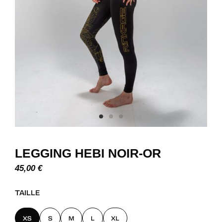
LEGGING HEBI NOIR-OR
45,00
€
TAILLE
XS
S
M
L
XL