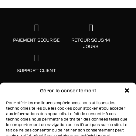
PAIEMENT SÉCURISÉ
RETOUR SOUS 14
JOURS
SUPPORT CLIENT
Gérer le consentement
Pour offrir les meilleures expériences, nous utilisons des
technologies telles que les cookies pour stocker et/ou accéder
aux informations des appareils. Le fait de consentir à ces
technologies nous permettra de traiter des données telles que
le comportement de navigation ou les ID uniques sur ce site. Le
fait de ne pas consentir ou de retirer son consentement peut
SUIVEZ-NOUS
avoir un effet négatif sur certaines caractéristiques et