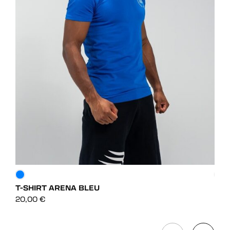
T-SHIRT ARENA BLEU
T-S
DÉCOUVRIR
20,00
€
20,
DÉCOUVRIR