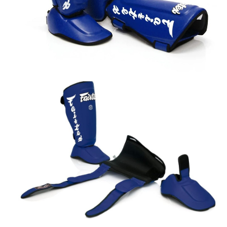
Plateforme de vitesse – Ba
Bandes – mitaines –
Spats
Kimonos
à uppercut
chevillières – genouillères –
Kimonos
coudières