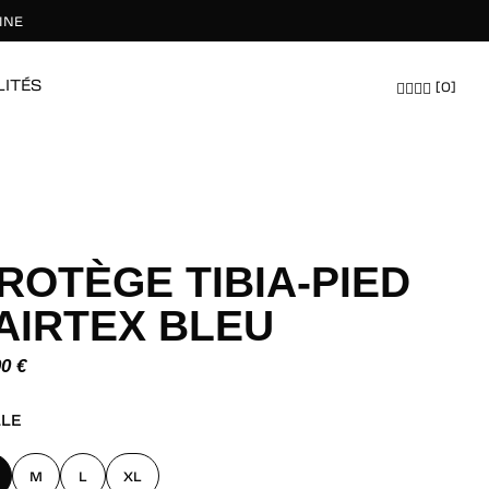
INE
LITÉS
[0]
ÉQUIPEMENTS
HOMMES
FEMMES
TOUT EXPLORER
TOUT EXPLORER
TOUT EXPLORER
ROTÈGE TIBIA-PIED
AIRTEX BLEU
00
€
x
LLE
M
L
XL