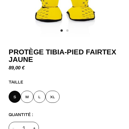
PROTÈGE TIBIA-PIED FAIRTEX
JAUNE
89,00
€
TAILLE
S
M
L
XL
QUANTITÉ :
-
+