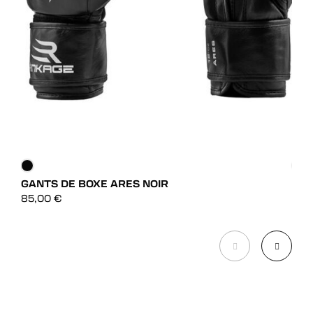
GANTS DE BOXE ARES NOIR
GAN
DÉCOUVRIR
85,00
€
75,
DÉCOUVRIR