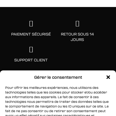
PAIEMENT SÉCURISÉ
RETOUR SOUS 14
JOURS
SUPPORT CLIENT
Gérer le consentement
Pour offrir les meilleures expériences, nous utilisons des
technologies telles que les cookies pour stocker et/ou accéder
aux informations des appareils. Le fait de consentir à ces
technologies nous permettra de traiter des données telles que
le comportement de navigation ou les ID uniques sur ce site. Le
fait de ne pas consentir ou de retirer son consentement peut
SUIVEZ-NOUS
avoir un effet négatif sur certaines caractéristiques et