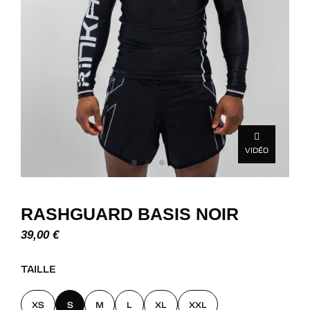
VIDÉO
RASHGUARD BASIS NOIR
39,00
€
TAILLE
XS
S
M
L
XL
XXL