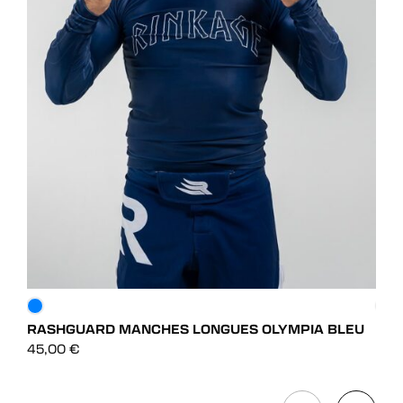
RASHGUARD MANCHES LONGUES OLYMPIA BLEU
SHO
DÉCOUVRIR
45,00
€
55,
DÉCOUVRIR