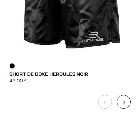
RAS
45,
SHORT DE BOXE HERCULES NOIR
DÉCOUVRIR
42,00
€
DÉCOUVRIR