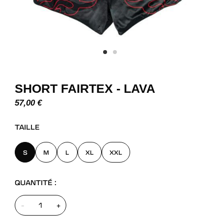
SHORT FAIRTEX - LAVA
57,00
€
TAILLE
S
M
L
XL
XXL
QUANTITÉ :
-
+