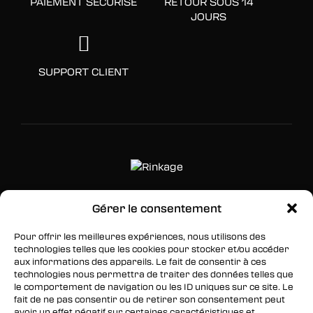
PAIEMENT SÉCURISÉ
RETOUR SOUS 14
JOURS
SUPPORT CLIENT
Gérer le consentement
SUIVEZ-NOUS
Pour offrir les meilleures expériences, nous utilisons des
Facebook
technologies telles que les cookies pour stocker et/ou accéder
aux informations des appareils. Le fait de consentir à ces
Twitter
technologies nous permettra de traiter des données telles que
le comportement de navigation ou les ID uniques sur ce site. Le
Instagram
fait de ne pas consentir ou de retirer son consentement peut
avoir un effet négatif sur certaines caractéristiques et