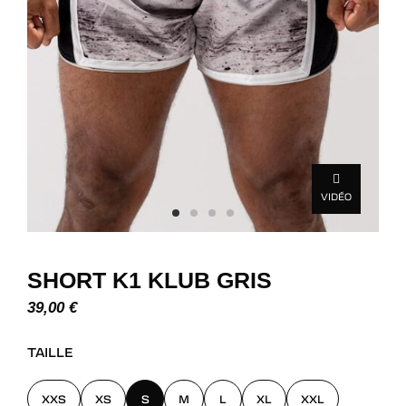
VIDÉO
SHORT K1 KLUB GRIS
39,00
€
TAILLE
XXS
XS
S
M
L
XL
XXL