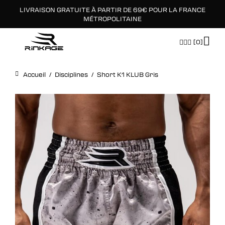
LIVRAISON GRATUITE À PARTIR DE 69€ POUR LA FRANCE
×
MÉTROPOLITAINE
[0]
Accueil
/
Disciplines
/
Short K1 KLUB Gris