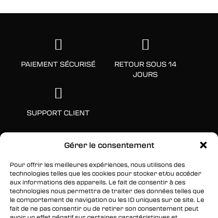
PAIEMENT SÉCURISÉ
RETOUR SOUS 14
JOURS
SUPPORT CLIENT
Gérer le consentement
Pour offrir les meilleures expériences, nous utilisons des
technologies telles que les cookies pour stocker et/ou accéder
aux informations des appareils. Le fait de consentir à ces
technologies nous permettra de traiter des données telles que
le comportement de navigation ou les ID uniques sur ce site. Le
fait de ne pas consentir ou de retirer son consentement peut
SUIVEZ-NOUS
avoir un effet négatif sur certaines caractéristiques et