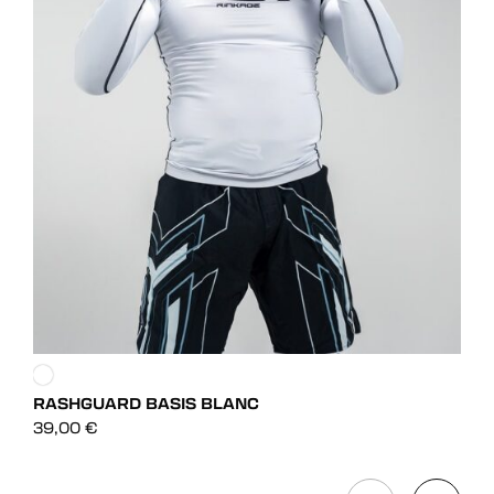
SHO
55,
RASHGUARD BASIS BLANC
DÉCOUVRIR
39,00
€
DÉCOUVRIR