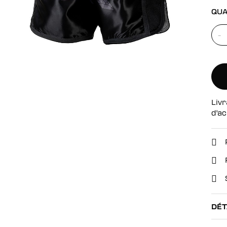
se
QUA
-
Livr
d'ac
DÉT