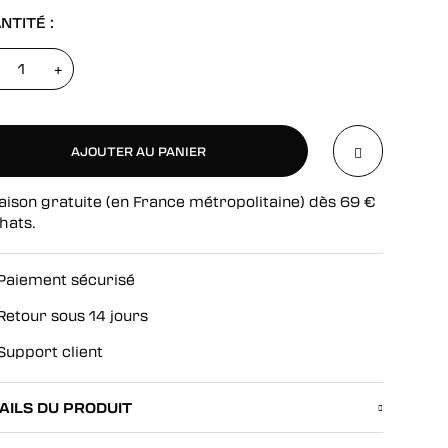
NTITÉ :
+
AJOUTER AU PANIER
aison gratuite (en France métropolitaine) dès
69
€
AJOUTER AU PANIER
hats.
Paiement sécurisé
Retour sous 14 jours
Support client
AILS DU PRODUIT