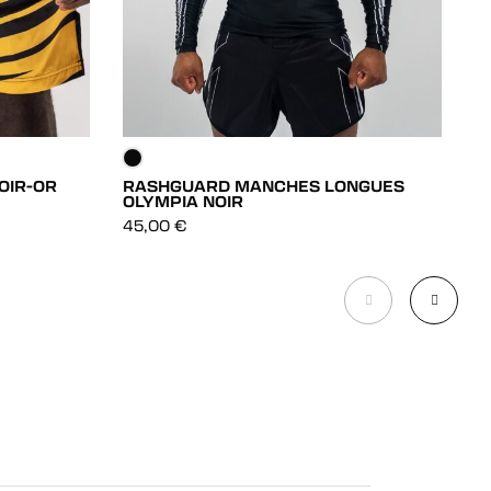
OIR-OR
RASHGUARD MANCHES LONGUES
R
OLYMPIA NOIR
DÉCOUVRIR
3
45,00
€
DÉCOUVRIR