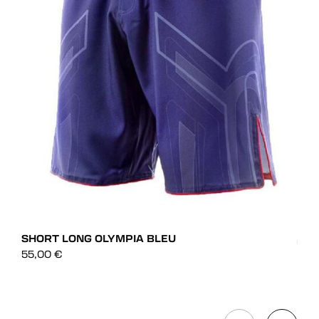
SHORT LONG OLYMPIA BLEU
55,00
€
SHO
DÉCOUVRIR
39,
DÉCOUVRIR