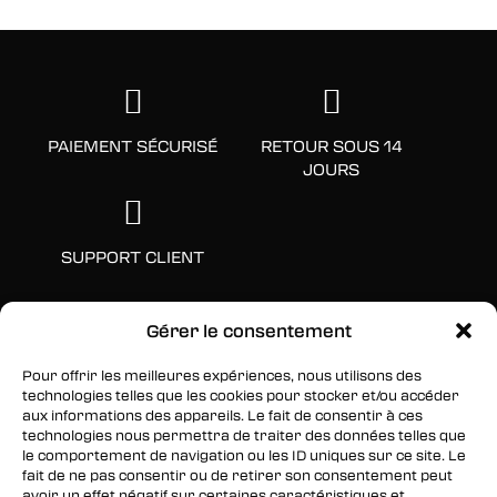
PAIEMENT SÉCURISÉ
RETOUR SOUS 14
JOURS
SUPPORT CLIENT
Gérer le consentement
Pour offrir les meilleures expériences, nous utilisons des
technologies telles que les cookies pour stocker et/ou accéder
aux informations des appareils. Le fait de consentir à ces
technologies nous permettra de traiter des données telles que
le comportement de navigation ou les ID uniques sur ce site. Le
fait de ne pas consentir ou de retirer son consentement peut
SUIVEZ-NOUS
avoir un effet négatif sur certaines caractéristiques et