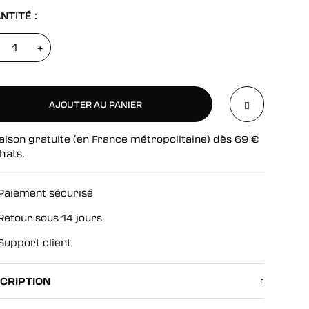
NTITÉ :
+
AJOUTER AU PANIER
aison gratuite (en France métropolitaine) dès
69
€
AJOUTER AU PANIER
hats.
Paiement sécurisé
Retour sous 14 jours
Support client
CRIPTION