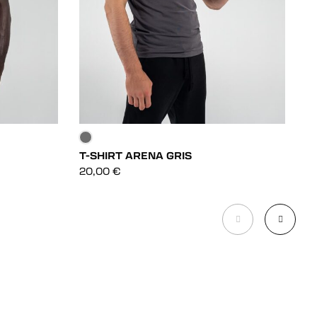
T-SHIRT ARENA GRIS
T
DÉCOUVRIR
20,00
€
2
DÉCOUVRIR