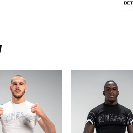
DÉT
I