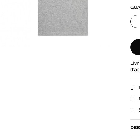
se
QUA
-
Livr
d'ac
DES