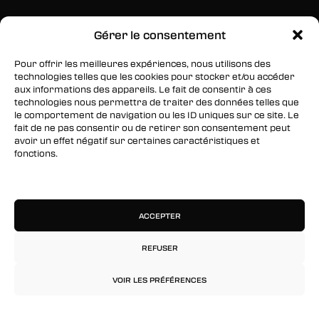
Gérer le consentement
SUIVEZ-NOUS
Pour offrir les meilleures expériences, nous utilisons des
Facebook
technologies telles que les cookies pour stocker et/ou accéder
aux informations des appareils. Le fait de consentir à ces
Twitter
technologies nous permettra de traiter des données telles que
le comportement de navigation ou les ID uniques sur ce site. Le
Instagram
fait de ne pas consentir ou de retirer son consentement peut
avoir un effet négatif sur certaines caractéristiques et
fonctions.
RESTEZ INFORMÉS
Gérer les services
Inscrivez-vous à notre newsletter pour être les
premiers à être informés des nouveaux
ACCEPTER
arrivages, des ventes, du contenu exclusif, des
événements et plus encore !
REFUSER
VOIR LES PRÉFÉRENCES
Politique de confidentialité
Mentions légales