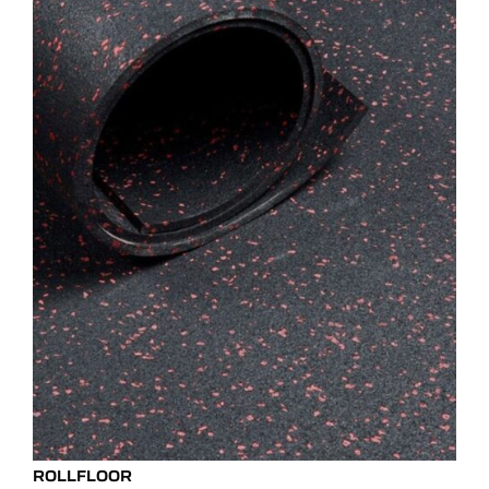
ROLLFLOOR
DAL