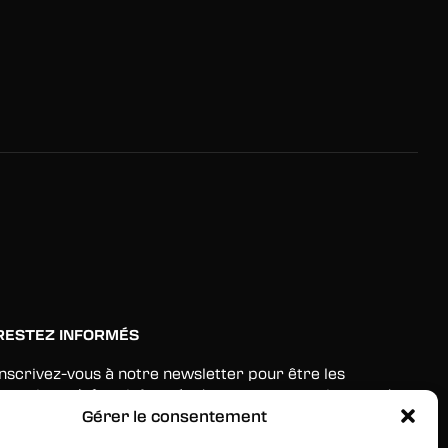
RESTEZ INFORMÉS
Inscrivez-vous à notre newsletter pour être les
premiers à être informés des nouveaux arrivages, des
ventes, du contenu exclusif, des événements et plus
Gérer le consentement
encore !