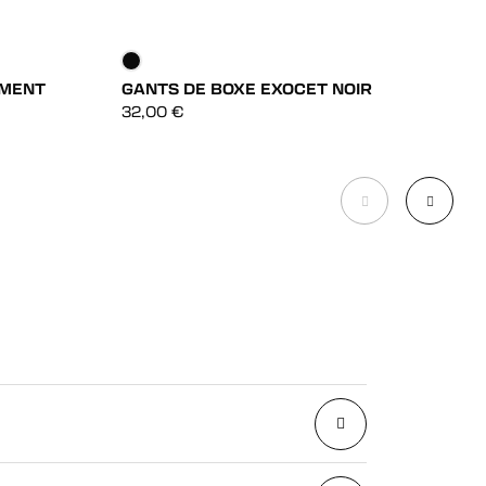
EMENT
GANTS DE BOXE EXOCET NOIR
G
DÉCOUVRIR
32,00
€
3
DÉCOUVRIR