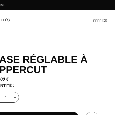
INE
LITÉS
[0]
ÉQUIPEMENTS
HOMMES
FEMMES
TOUT EXPLORER
TOUT EXPLORER
TOUT EXPLORER
ASE RÉGLABLE À
PPERCUT
,00
€
NTITÉ :
x
+