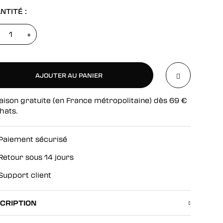
NTITÉ :
+
AJOUTER AU PANIER
aison gratuite (en France métropolitaine) dès
69
€
AJOUTER AU PANIER
hats.
Paiement sécurisé
Retour sous 14 jours
Support client
CRIPTION