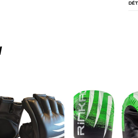
DÉT
I