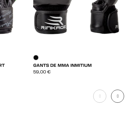
RT
GANTS DE MMA INMITIUM
G
DÉCOUVRIR
59,00
€
3
DÉCOUVRIR