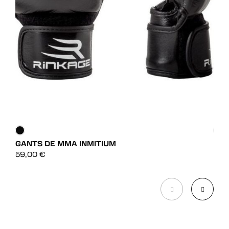
GANTS DE MMA INMITIUM
GAN
DÉCOUVRIR
59,00
€
75,
DÉCOUVRIR