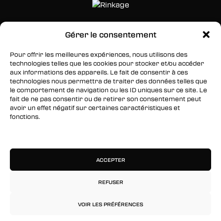
Gérer le consentement
SUIVEZ-NOUS
Pour offrir les meilleures expériences, nous utilisons des
Facebook
technologies telles que les cookies pour stocker et/ou accéder
aux informations des appareils. Le fait de consentir à ces
Twitter
technologies nous permettra de traiter des données telles que
le comportement de navigation ou les ID uniques sur ce site. Le
Instagram
fait de ne pas consentir ou de retirer son consentement peut
avoir un effet négatif sur certaines caractéristiques et
fonctions.
RESTEZ INFORMÉS
Gérer les services
Inscrivez-vous à notre newsletter pour être les
premiers à être informés des nouveaux
ACCEPTER
arrivages, des ventes, du contenu exclusif, des
événements et plus encore !
REFUSER
VOIR LES PRÉFÉRENCES