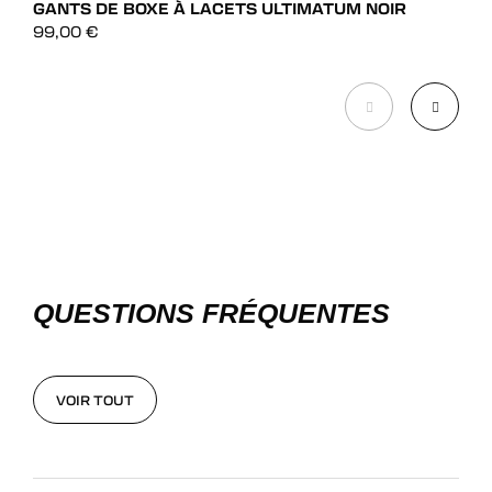
GANTS DE BOXE À LACETS ULTIMATUM NOIR
GAN
DÉCOUVRIR
99,00
€
75,
DÉCOUVRIR
QUESTIONS FRÉQUENTES
VOIR TOUT
VOIR TOUT