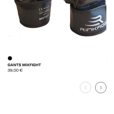
GANTS MIXFIGHT
GAN
DÉCOUVRIR
39,00
€
75,
DÉCOUVRIR