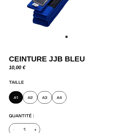
CEINTURE JJB BLEU
10,00
€
TAILLE
A1
A2
A3
A4
QUANTITÉ :
-
+