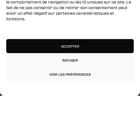
le comportement de navigation ou les ID uniques sur ce site. Le
fait de ne pas consentir ou de retirer son consentement peut
Instagram
avoir un effet négatif sur certaines caractéristiques et
fonctions.
RESTEZ INFORMÉS
Gérer les services
Inscrivez-vous à notre newsletter pour être les
premiers à être informés des nouveaux
ACCEPTER
arrivages, des ventes, du contenu exclusif, des
événements et plus encore !
REFUSER
VOIR LES PRÉFÉRENCES
Politique de confidentialité
Mentions légales
© 2026 Rinkage