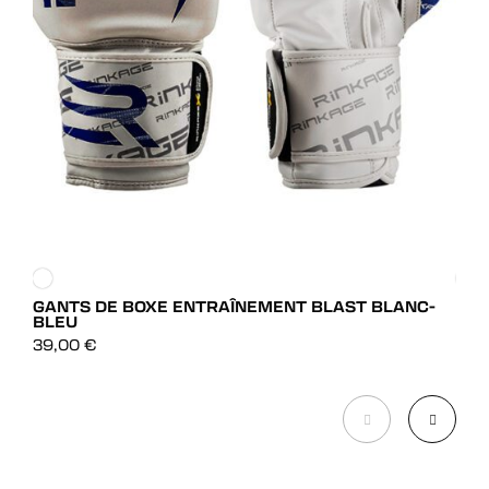
GANTS DE BOXE ENTRAÎNEMENT BLAST BLANC-
GAN
BLEU
DÉCOUVRIR
99,
39,00
€
DÉCOUVRIR