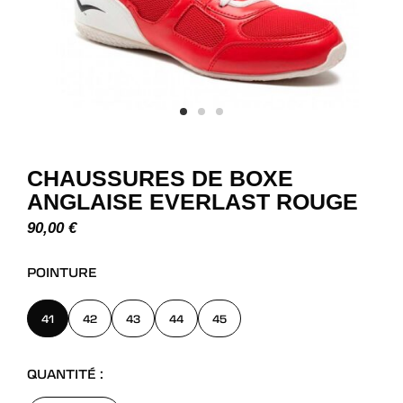
CHAUSSURES DE BOXE
ANGLAISE EVERLAST ROUGE
90,00
€
POINTURE
41
42
43
44
45
QUANTITÉ :