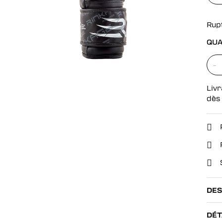
se
Rup
QUA
-
Livr
dès
DES
DÉT