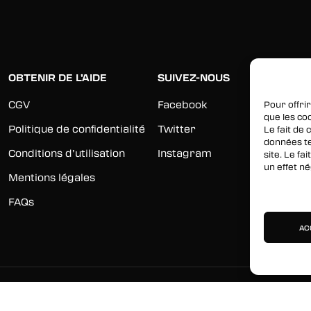
OBTENIR DE L’AIDE
SUIVEZ-NOUS
CGV
Facebook
Pour offrir
que les co
Politique de confidentialité
Twitter
Le fait de
données te
Conditions d’utilisation
Instagram
site. Le f
un effet né
Mentions légales
Gérer les 
FAQs
AC