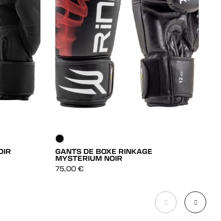
OIR
GANTS DE BOXE RINKAGE
G
MYSTERIUM NOIR
DÉCOUVRIR
8
75,00
€
DÉCOUVRIR