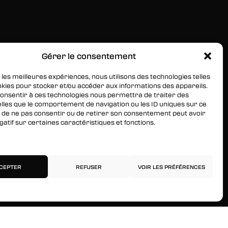
Gérer le consentement
RESTEZ INFORMÉS
Inscrivez-vous à notre newsletter pour être les
 les meilleures expériences, nous utilisons des technologies telles
okies pour stocker et/ou accéder aux informations des appareils.
premiers à être informés des nouveaux arrivages, des
 consentir à ces technologies nous permettra de traiter des
ventes, du contenu exclusif, des événements et plus
lles que le comportement de navigation ou les ID uniques sur ce
encore !
ait de ne pas consentir ou de retirer son consentement peut avoir
gatif sur certaines caractéristiques et fonctions.
services
CEPTER
REFUSER
VOIR LES PRÉFÉRENCES
Politique de confidentialité
Mentions légales