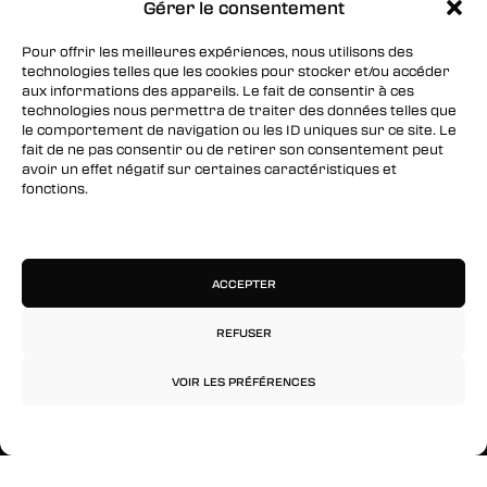
SUIVEZ-NOUS
Gérer le consentement
Facebook
Pour offrir les meilleures expériences, nous utilisons des
technologies telles que les cookies pour stocker et/ou accéder
Twitter
aux informations des appareils. Le fait de consentir à ces
technologies nous permettra de traiter des données telles que
Instagram
le comportement de navigation ou les ID uniques sur ce site. Le
fait de ne pas consentir ou de retirer son consentement peut
avoir un effet négatif sur certaines caractéristiques et
RESTEZ INFORMÉS
fonctions.
Gérer les services
Inscrivez-vous à notre newsletter pour être les
premiers à être informés des nouveaux
arrivages, des ventes, du contenu exclusif, des
ACCEPTER
événements et plus encore !
REFUSER
VOIR LES PRÉFÉRENCES
Politique de confidentialité
Mentions légales