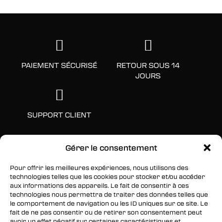
PAIEMENT SÉCURISÉ
RETOUR SOUS 14
JOURS
SUPPORT CLIENT
Gérer le consentement
Pour offrir les meilleures expériences, nous utilisons des
technologies telles que les cookies pour stocker et/ou accéder
aux informations des appareils. Le fait de consentir à ces
technologies nous permettra de traiter des données telles que
le comportement de navigation ou les ID uniques sur ce site. Le
fait de ne pas consentir ou de retirer son consentement peut
SUIVEZ-NOUS
avoir un effet négatif sur certaines caractéristiques et