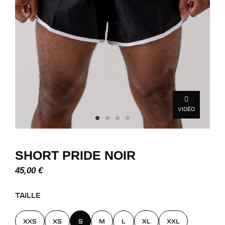
VIDÉO
SHORT PRIDE NOIR
45,00
€
TAILLE
XXS
XS
S
M
L
XL
XXL