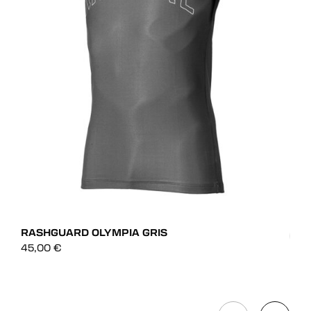
RASHGUARD OLYMPIA GRIS
45,00
€
RAS
DÉCOUVRIR
45,
DÉCOUVRIR