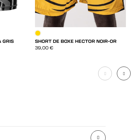
 GRIS
SHORT DE BOXE HECTOR NOIR-OR
S
DÉCOUVRIR
39,00
€
3
DÉCOUVRIR