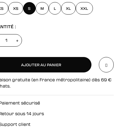
XS
XS
S
M
L
XL
XXL
NTITÉ :
+
AJOUTER AU PANIER
aison gratuite (en France métropolitaine) dès
69
€
AJOUTER AU PANIER
hats.
Paiement sécurisé
Retour sous 14 jours
Support client