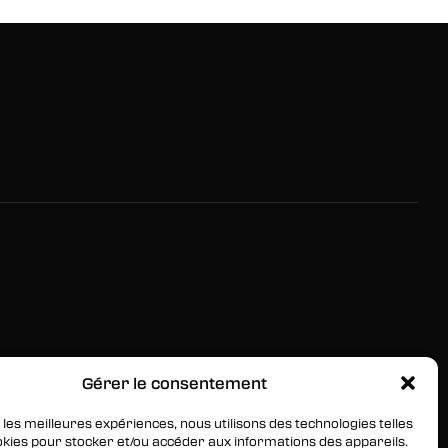
Gérer le consentement
RESTEZ INFORMÉS
Inscrivez-vous à notre newsletter pour être les
 les meilleures expériences, nous utilisons des technologies telles
okies pour stocker et/ou accéder aux informations des appareils.
premiers à être informés des nouveaux arrivages, des