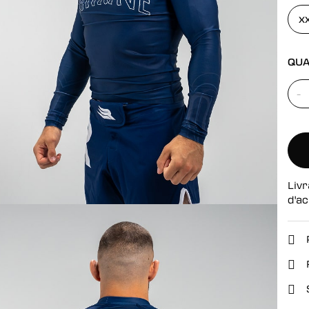
se
X
QUA
-
Livr
d'ac