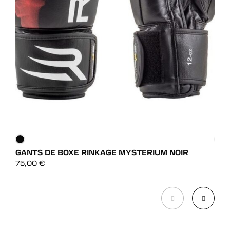
GANTS DE BOXE RINKAGE MYSTERIUM NOIR
GAN
DÉCOUVRIR
75,00
€
39,
DÉCOUVRIR