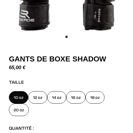
GANTS DE BOXE SHADOW
65,00
€
TAILLE
10 oz
12 oz
14 oz
16 oz
18 oz
20 oz
QUANTITÉ :