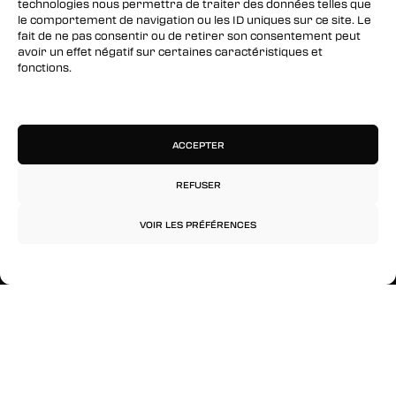
technologies nous permettra de traiter des données telles que
le comportement de navigation ou les ID uniques sur ce site. Le
Instagram
fait de ne pas consentir ou de retirer son consentement peut
avoir un effet négatif sur certaines caractéristiques et
fonctions.
RESTEZ INFORMÉS
Gérer les services
Inscrivez-vous à notre newsletter pour être les
premiers à être informés des nouveaux
ACCEPTER
arrivages, des ventes, du contenu exclusif, des
événements et plus encore !
REFUSER
VOIR LES PRÉFÉRENCES
Politique de confidentialité
Mentions légales
© 2026 Rinkage