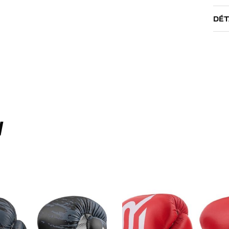
DÉT
I