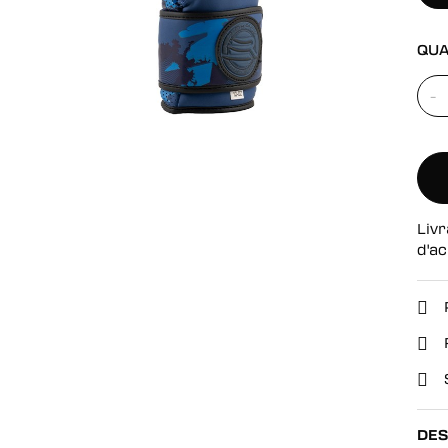
se
QUA
-
Livr
d'ac
DES