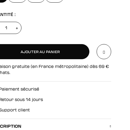
NTITÉ :
+
AJOUTER AU PANIER
aison gratuite (en France métropolitaine) dès
69
€
AJOUTER AU PANIER
hats.
Paiement sécurisé
Retour sous 14 jours
Support client
CRIPTION