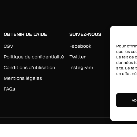
OBTENIR DE L’AIDE
SUIVEZ-NOUS
CGV
Facebook
Pour offrir
que les co
Politique de confidentialité
Twitter
Le fait de
données te
Conditions d’utilisation
Instagram
site. Le f
un effet né
Mentions légales
Gérer les 
FAQs
AC