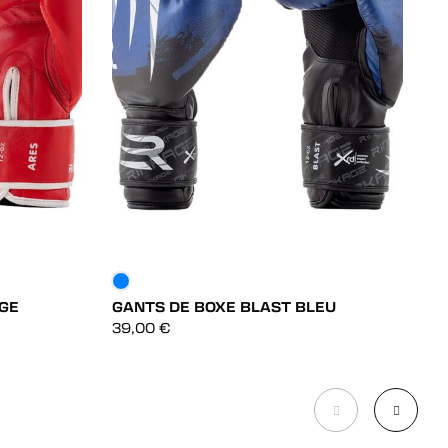
GE
GANTS DE BOXE BLAST BLEU
G
DÉCOUVRIR
39,00
€
3
DÉCOUVRIR