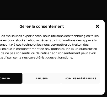
Gérer le consentement
RESTEZ INFORMÉS
Inscrivez-vous à notre newsletter pour être les
 les meilleures expériences, nous utilisons des technologies telles
okies pour stocker et/ou accéder aux informations des appareils.
premiers à être informés des nouveaux arrivages, des
 consentir à ces technologies nous permettra de traiter des
ventes, du contenu exclusif, des événements et plus
lles que le comportement de navigation ou les ID uniques sur ce
encore !
ait de ne pas consentir ou de retirer son consentement peut avoir
gatif sur certaines caractéristiques et fonctions.
services
CEPTER
REFUSER
VOIR LES PRÉFÉRENCES
Politique de confidentialité
Mentions légales