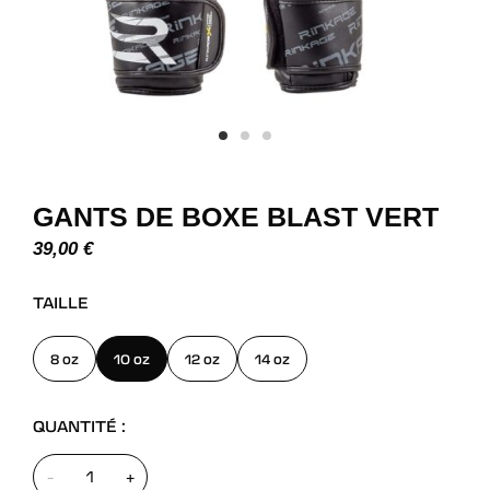
GANTS DE BOXE BLAST VERT
39,00
€
TAILLE
8 oz
10 oz
12 oz
14 oz
QUANTITÉ :
-
+