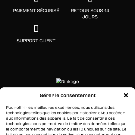
PAIEMENT SÉCURISÉ
RETOUR SOUS 14
JOURS
SUPPORT CLIENT
Gérer le consentement
SUIVEZ-NOUS
Pour offrir les meilleures expériences, nous utilisons des
technologies telles que les cookies pour stocker et/ou accéder
Facebook
aux informations des appareils. Le fait de consentir à ces
technologies nous permettra de traiter des données telles que
Twitter
le comportement de navigation ou les ID uniques sur ce site. Le
fait de ne pas consentir ou de retirer son consentement peut