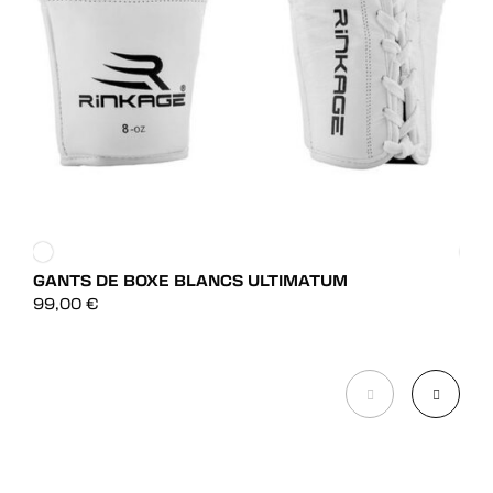
GANTS DE BOXE BLANCS ULTIMATUM
GAN
NOI
DÉCOUVRIR
99,00
€
39,
DÉCOUVRIR