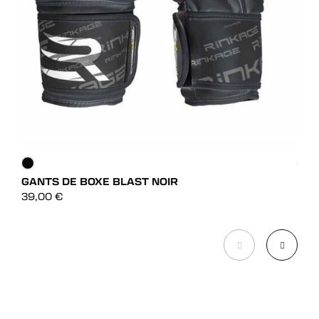
GANTS DE BOXE BLAST NOIR
GAN
DÉCOUVRIR
39,00
€
59,
DÉCOUVRIR