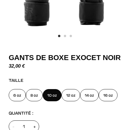
GANTS DE BOXE EXOCET NOIR
32,00
€
TAILLE
6 oz
8 oz
10 oz
12 oz
14 oz
16 oz
QUANTITÉ :
-
+