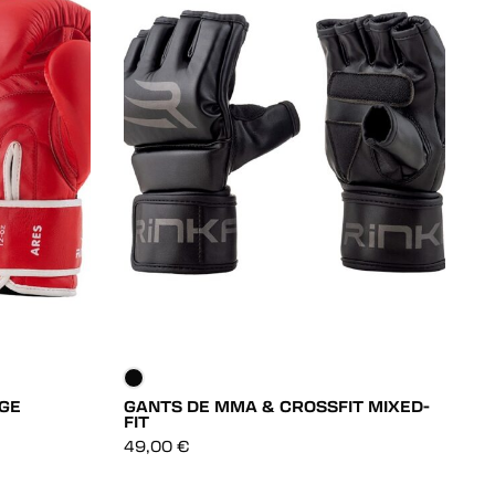
GE
GANTS DE MMA & CROSSFIT MIXED-
G
FIT
DÉCOUVRIR
8
49,00
€
DÉCOUVRIR