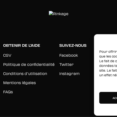
OBTENIR DE L’AIDE
SUIVEZ-NOUS
Pour offrir
CGV
Facebook
que les co
Le fait de
Politique de confidentialité
Twitter
données te
site. Le f
Conditions d’utilisation
Instagram
un effet né
Mentions légales
Gérer les 
FAQs
AC