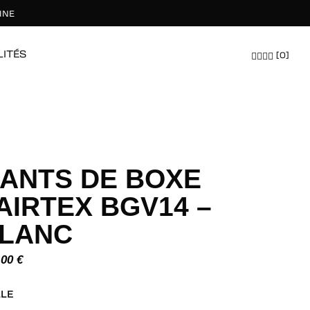
INE
LITÉS
[0]
ÉQUIPEMENTS
HOMMES
FEMMES
TOUT EXPLORER
TOUT EXPLORER
TOUT EXPLORER
ANTS DE BOXE
AIRTEX BGV14 –
LANC
x
,00
€
LLE