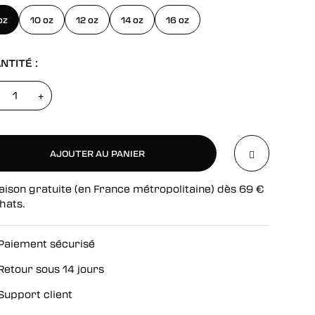
oz
10 oz
12 oz
14 oz
16 oz
NTITÉ :
+
AJOUTER AU PANIER
aison gratuite (en France métropolitaine) dès
69
€
AJOUTER AU PANIER
hats.
Paiement sécurisé
Retour sous 14 jours
Support client