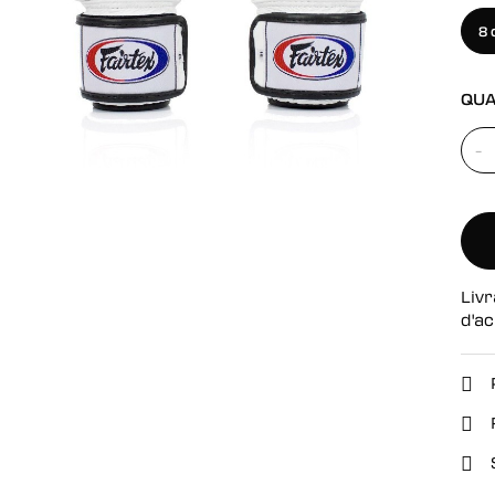
se
8 
QUA
-
Livr
d'ac