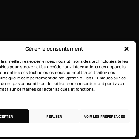
Gérer le consentement
RESTEZ INFORMÉS
 les meilleures expériences, nous utilisons des technologies telles
Inscrivez-vous à notre newsletter pour être les
okies pour stocker et/ou accéder aux informations des appareils.
premiers à être informés des nouveaux arrivages, des
 consentir à ces technologies nous permettra de traiter des
lles que le comportement de navigation ou les ID uniques sur ce
ventes, du contenu exclusif, des événements et plus
ait de ne pas consentir ou de retirer son consentement peut avoir
encore !
gatif sur certaines caractéristiques et fonctions.
services
CEPTER
REFUSER
VOIR LES PRÉFÉRENCES
Politique de confidentialité
Mentions légales