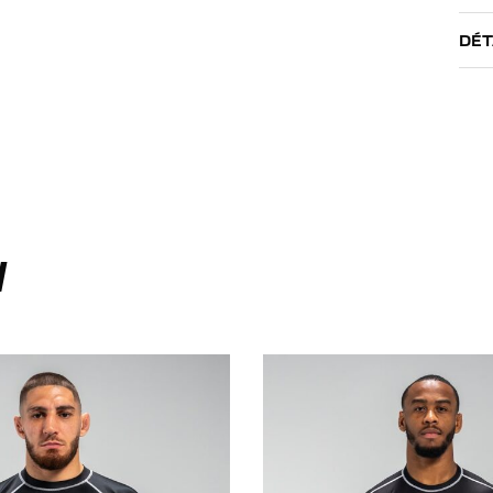
DÉT
I