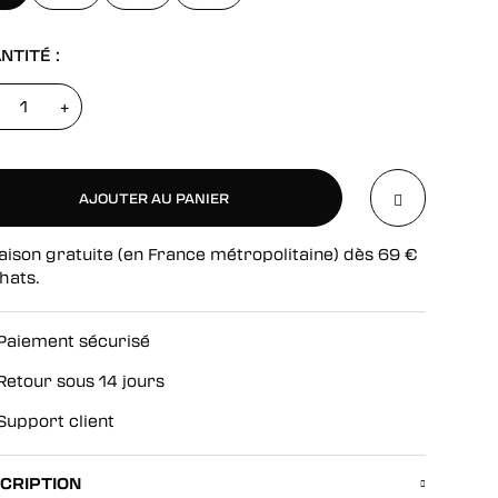
NTITÉ :
+
AJOUTER AU PANIER
aison gratuite (en France métropolitaine) dès
69
€
AJOUTER AU PANIER
hats.
Paiement sécurisé
Retour sous 14 jours
Support client
CRIPTION