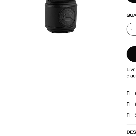
se
QUA
-
Livr
d'ac
DES