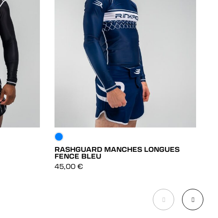
RASHGUARD MANCHES LONGUES
S
FENCE BLEU
DÉCOUVRIR
5
45,00
€
DÉCOUVRIR