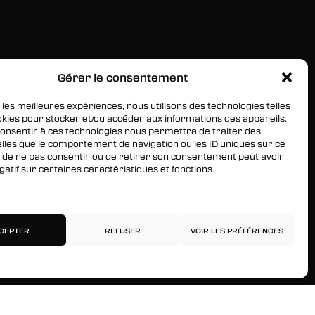
Gérer le consentement
RESTEZ INFORMÉS
Inscrivez-vous à notre newsletter pour être les
 les meilleures expériences, nous utilisons des technologies telles
okies pour stocker et/ou accéder aux informations des appareils.
premiers à être informés des nouveaux arrivages, des
 consentir à ces technologies nous permettra de traiter des
ventes, du contenu exclusif, des événements et plus
lles que le comportement de navigation ou les ID uniques sur ce
encore !
ait de ne pas consentir ou de retirer son consentement peut avoir
gatif sur certaines caractéristiques et fonctions.
services
CEPTER
REFUSER
VOIR LES PRÉFÉRENCES
Politique de confidentialité
Mentions légales