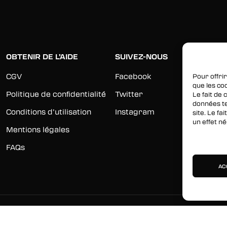
OBTENIR DE L’AIDE
SUIVEZ-NOUS
CGV
Facebook
Pour offrir
que les co
Politique de confidentialité
Twitter
Le fait de
données te
Conditions d’utilisation
Instagram
site. Le f
un effet né
Mentions légales
Gérer les 
FAQs
AC