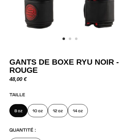
GANTS DE BOXE RYU NOIR -
ROUGE
48,00
€
TAILLE
8 oz
10 oz
12 oz
14 oz
QUANTITÉ :