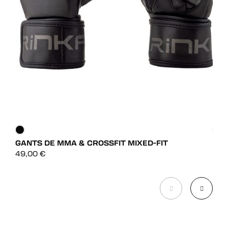
GANTS DE MMA & CROSSFIT MIXED-FIT
GAN
DÉCOUVRIR
49,00
€
39,
DÉCOUVRIR