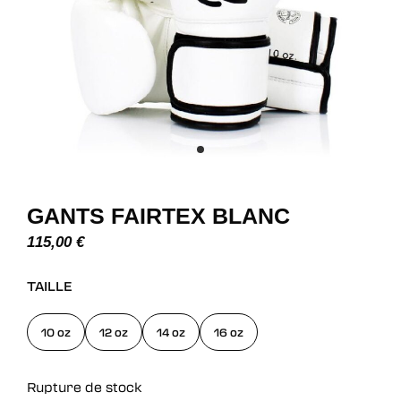
GANTS FAIRTEX BLANC
115,00
€
TAILLE
10 oz
12 oz
14 oz
16 oz
Rupture de stock