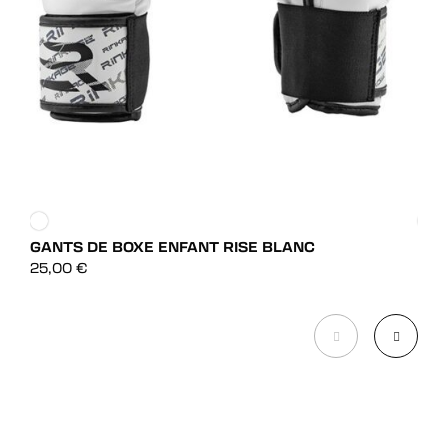
GANTS DE BOXE ENFANT RISE BLANC
GAN
DÉCOUVRIR
25,00
€
39,
DÉCOUVRIR