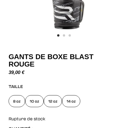
GANTS DE BOXE BLAST
ROUGE
39,00
€
TAILLE
8 oz
10 oz
12 oz
14 oz
Rupture de stock