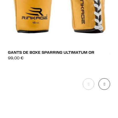
GANTS DE BOXE SPARRING ULTIMATUM OR
99,00
€
GAN
DÉCOUVRIR
39,
DÉCOUVRIR