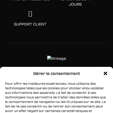
JOURS
SUPPORT CLIENT
Gérer le consentement
SUIVEZ-NOUS
Pour offrir les meilleures expériences, nous utilisons des
Facebook
technologies telles que les cookies pour stocker et/ou accéder
aux informations des appareils. Le fait de consentir à ces
Twitter
technologies nous permettra de traiter des données telles que
le comportement de navigation ou les ID uniques sur ce site. Le
Instagram
fait de ne pas consentir ou de retirer son consentement peut
avoir un effet négatif sur certaines caractéristiques et