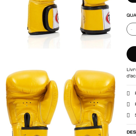
se
QUA
-
Livr
d'ac
DES