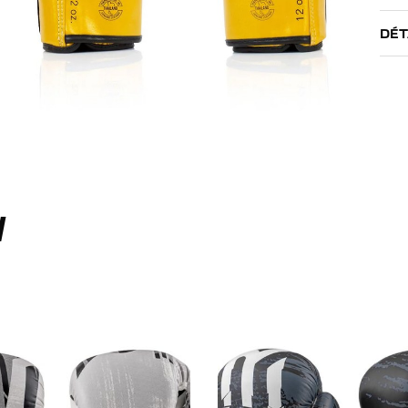
DÉT
I