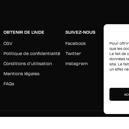
OBTENIR DE L’AIDE
SUIVEZ-NOUS
CGV
Facebook
Pour offrir
que les co
Politique de confidentialité
Twitter
Le fait de
données te
Conditions d’utilisation
Instagram
site. Le f
un effet né
Mentions légales
Gérer les 
FAQs
AC