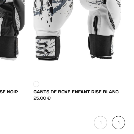
SE NOIR
GANTS DE BOXE ENFANT RISE BLANC
G
F
DÉCOUVRIR
25,00
€
4
DÉCOUVRIR