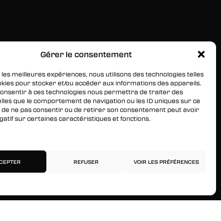
Gérer le consentement
RESTEZ INFORMÉS
Inscrivez-vous à notre newsletter pour être les
 les meilleures expériences, nous utilisons des technologies telles
okies pour stocker et/ou accéder aux informations des appareils.
premiers à être informés des nouveaux arrivages, des
 consentir à ces technologies nous permettra de traiter des
ventes, du contenu exclusif, des événements et plus
lles que le comportement de navigation ou les ID uniques sur ce
encore !
ait de ne pas consentir ou de retirer son consentement peut avoir
gatif sur certaines caractéristiques et fonctions.
services
CEPTER
REFUSER
VOIR LES PRÉFÉRENCES
Politique de confidentialité
Mentions légales