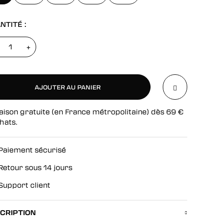
NTITÉ :
+
AJOUTER AU PANIER
aison gratuite (en France métropolitaine) dès
69
€
AJOUTER AU PANIER
hats.
Paiement sécurisé
Retour sous 14 jours
Support client
CRIPTION