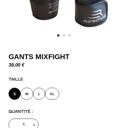
GANTS MIXFIGHT
39,00
€
TAILLE
S
M
L
XL
QUANTITÉ :
-
+