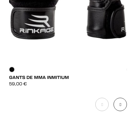
GANTS DE MMA INMITIUM
GAN
DÉCOUVRIR
59,00
€
39,
DÉCOUVRIR